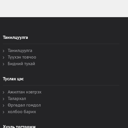
Танилцуулга
Танилцуулга
Түүхэн товчоо
Бидний тухай
Туслах цэс
Ажилтан нэвтрэх
Талархал
Өргөдөл гомдол
холбоо барих
Хууль тогтоомж