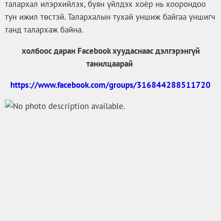
талархал илэрхийлэх, буян үйлдэх хоёр нь хоорондоо
тун ижил төстэй. Талархалын тухай уншиж байгаа уншигч
танд талархаж байна.
холбоос даран Facebook хуудаснаас дэлгэрэнгүй
танилцаарай
https://www.facebook.com/groups/316844288511720