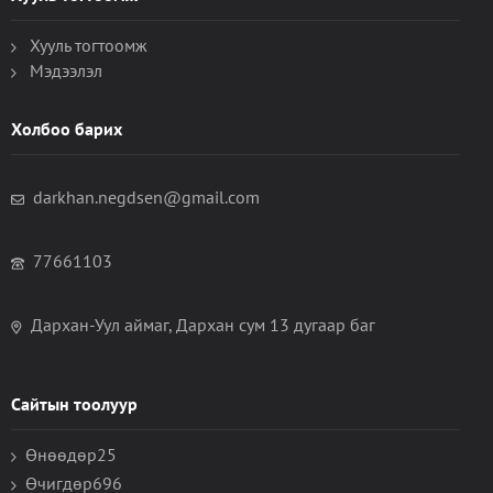
Хууль тогтоомж
Мэдээлэл
Холбоо барих
darkhan.negdsen@gmail.com
77661103
Дархан-Уул аймаг, Дархан сум 13 дугаар баг
Сайтын тоолуур
Өнөөдөр
25
Өчигдөр
696