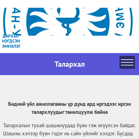
ДАРХАН
НЭГДСЭН
ЭМНЭЛЭГ
Талархал
Бидний үйл ажиллагааны үр дүнд ард иргэдээс ирсэн
талархлуудыг танилцуулж байна
Талархалын тухай шашинуудад буян гэж өгүүлсэн байдаг.
Шашны хэлээр буян гэдэг нь сайн үйлийг хэлдэг. Бусдад