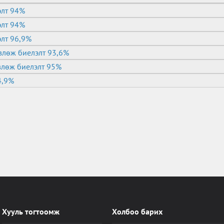
лэлт 94%
лэлт 94%
элт 96,9%
өвлөж биелэлт 93,6%
влөж биелэлт 95%
4,9%
Хууль тогтоомж
Холбоо барих