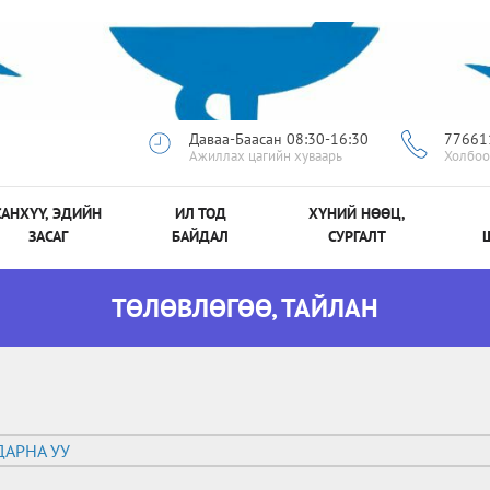
Даваа-Баасан 08:30-16:30
77661
Ажиллах цагийн хуваарь
Холбоо
САНХҮҮ, ЭДИЙН
ИЛ ТОД
ХҮНИЙ НӨӨЦ,
ЗАСАГ
БАЙДАЛ
СУРГАЛТ
ТӨЛӨВЛӨГӨӨ, ТАЙЛАН
АРНА УУ