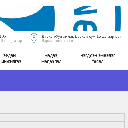
103
Дархан-Уул аймаг, Дархан сум 13 дугаар баг
 барих дугаар
Дархан төв эмнэлэг
ЭРДЭМ
МЭДЭЭ,
НЭГДСЭН ЭМНЭЛЭГ
ШИНЖИЛГЭЭ
МЭДЭЭЛЭЛ
ТӨСӨЛ