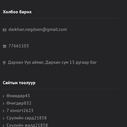
Холбоо барих
darkhan.negdsen@gmail.com
77661103
Дархан-Уул аймаг, Дархан сум 13 дугаар баг
Сайтын тоолуур
Өнөөдөр
43
Өчигдөр
832
7 хоногт
2623
Сүүлийн сард
21858
Сүүлийн жилд
21858