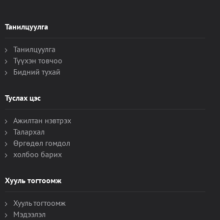
Танилцуулга
Танилцуулга
Түүхэн товчоо
Бидний тухай
Туслах цэс
Ажилтан нэвтрэх
Талархал
Өргөдөл гомдол
холбоо барих
Хууль тогтоомж
Хууль тогтоомж
Мэдээлэл