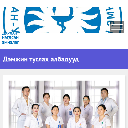
ДАРХАН
НЭГДСЭН
ЭМНЭЛЭГ
Дэмжин туслах албадууд