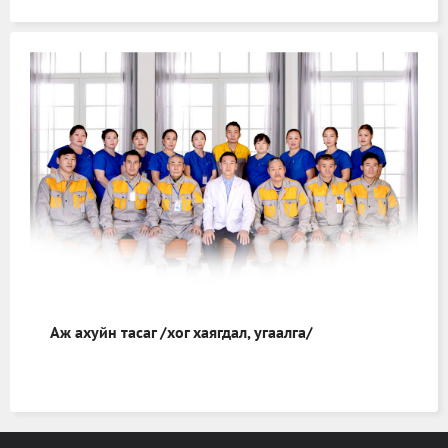
Аж ахуйн тасаг /хог хаягдал, угаалга/